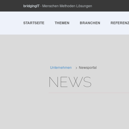
bridgingIT
- Menschen Methoden Lösungen
STARTSEITE
THEMEN
BRANCHEN
REFEREN
METHODEN
STELLENANZEIGEN
ÜBER UNS
NEWSPORTAL
KUNDE
Agile Transformation & Business Agility
Agile Transformation
Fakten
Business-Analyse & Enterprise-Architektur
Business Analyse, Prozesse & Produkte
Standorte
Datenkultur & Datenkompetenz
Cloud Platforms
green&social
Unternehmen
Newsportal
Digital Leadership & Change Management
Data & AI
bridgingIT-Gruppe
NEWS
Digital Product & Portfolio Management
Information Security
Digitale Nachhaltigkeit & Green IT
Software Engineering