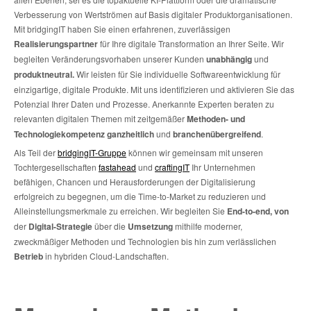
Verbesserung von Wertströmen auf Basis digitaler Produktorganisationen.
Mit bridgingIT haben Sie einen erfahrenen, zuverlässigen
Realisierungspartner
für Ihre digitale Transformation an Ihrer Seite. Wir
begleiten Veränderungsvorhaben unserer Kunden
unabhängig
und
produktneutral.
Wir leisten für Sie individuelle Softwareentwicklung für
einzigartige, digitale Produkte. Mit uns identifizieren und aktivieren Sie das
Potenzial Ihrer Daten und Prozesse. Anerkannte Experten beraten zu
relevanten digitalen Themen mit zeitgemäßer
Methoden- und
Technologiekompetenz ganzheitlich
und
branchenübergreifend
.
Als Teil der
bridgingIT-Gruppe
können wir gemeinsam mit unseren
Tochtergesellschaften
fastahead
und
craftingIT
Ihr Unternehmen
befähigen, Chancen und Herausforderungen der Digitalisierung
erfolgreich zu begegnen, um die Time-to-Market zu reduzieren und
Alleinstellungsmerkmale zu erreichen. Wir begleiten Sie
End-to-end, von
der
Digital-Strategie
über die
Umsetzung
mithilfe moderner,
zweckmäßiger Methoden und Technologien bis hin zum verlässlichen
Betrieb
in hybriden Cloud-Landschaften.